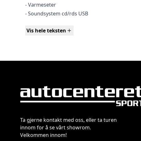
- Varmeseter
- Soundsystem cd/rds USB
- Handsfree
Vis hele teksten
- Multif.Skinnratt
- Takstativ
- Alu-Felger S/V-Dekk
Servicehistorikk m/Ny Service Godkjent EU-Kontrol
Ta gjerne kontakt med oss, eller ta turen
innom for å se vårt showrom.
Velkommen innom!