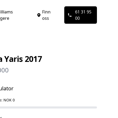
illiams
Finn
61 31 95
ngere
oss
00
a Yaris 2017
000
ulator
p:
NOK 0
r