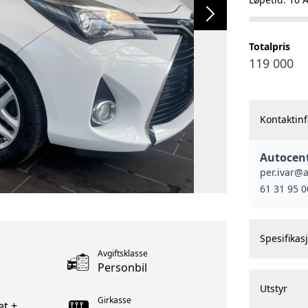
Totalpris
119 000
Kontaktin
Autocent
per.ivar@
61 31 95 0
Spesifikas
Avgiftsklasse
Personbil
Utstyr
Girkasse
et +