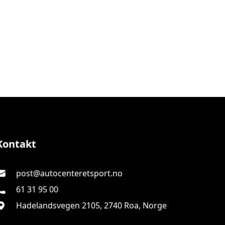
Autocenteret Sport
Kontakt
post@autocenteretsport.no
61 31 95 00
Hadelandsvegen 2105, 2740 Roa, Norge