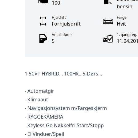
100
bensin
Hjuldrift
Farge
Forhjulsdrift
Hvit
Antall dører
1. gang reg.
5
11.04.20
1.5CVT HYBRID... 100Hk.. 5-Dørs...
- Automatgir
- Klimaaut
- Navigasjonsystem m/Fargeskjerm
- RYGGEKAMERA
- Keyless Go Nøkkelfri Start/Stopp
- El Vinduer/Speil