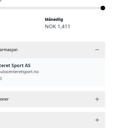
Månedlig
NOK 1,411
formasjon
eret Sport AS
autocenteretsport.no
0
joner