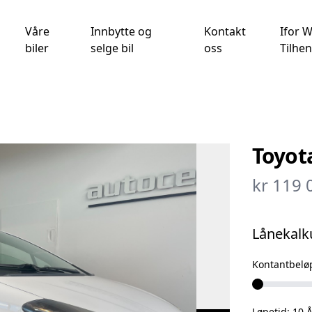
Våre
Innbytte og
Kontakt
Ifor W
biler
selge bil
oss
Tilhe
Toyot
kr 119 
Lånekalk
Kontantbelø
Løpetid:
10
Å